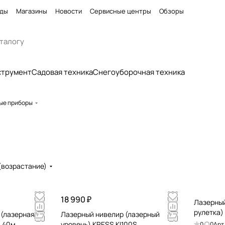
ды
Магазины
Новости
Сервисные центры
Обзоры
струмент
Садовая техника
Снегоуборочная техника
ые приборы
(возрастание)
18 990 ₽
Лазерный
рулетка)
 (лазерная
Лазерный нивелир (лазерный
0 40м
уровень) KRESS KI100S
0
0
Арт