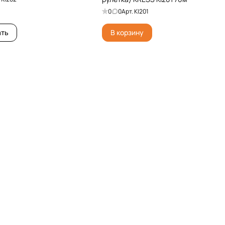
0
0
Арт.
KI201
ать
В корзину