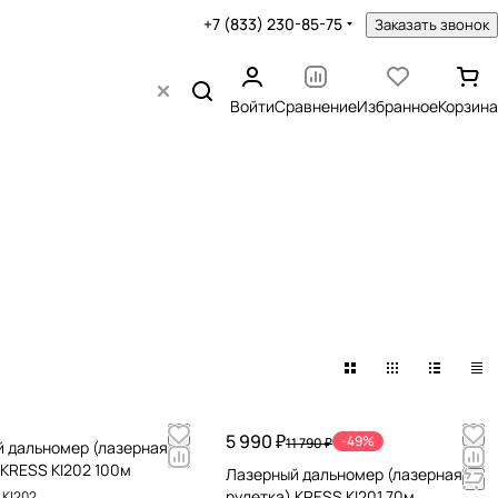
+7 (833) 230-85-75
Заказать звонок
Войти
Сравнение
Избранное
Корзина
5 990 ₽
-49%
11 790 ₽
 дальномер (лазерная
 KRESS KI202 100м
Лазерный дальномер (лазерная
рулетка) KRESS KI201 70м
.
KI202