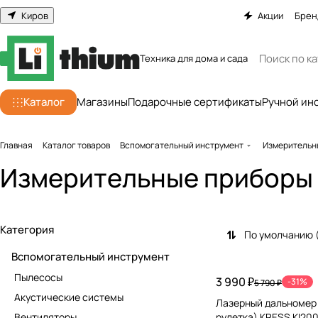
Киров
Акции
Брен
Техника для дома и сада
Каталог
Магазины
Подарочные сертификаты
Ручной ин
Главная
Каталог товаров
Вспомогательный инструмент
Измерительн
Измерительные приборы
Категория
По умолчанию 
Вспомогательный инструмент
Пылесосы
3 990 ₽
-31%
5 790 ₽
Акустические системы
Лазерный дальномер
Вентиляторы
рулетка) KRESS KI20