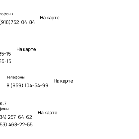
лефоны
На карте
(918)752-04-84
На карте
85-15
85-15
Телефоны
На карте
8 (959) 104-54-99
д .7
фоны
На карте
484) 257-64-62
953) 468-22-55