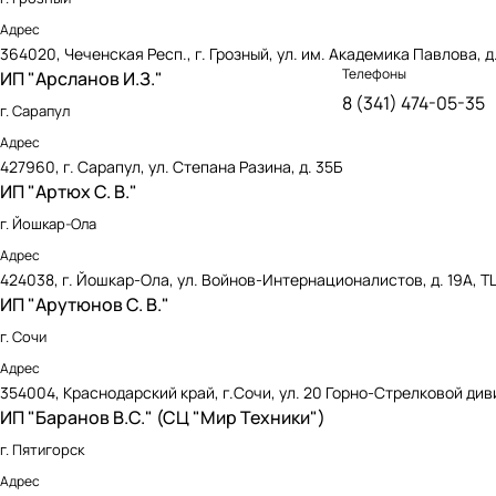
Адрес
364020, Чеченская Респ., г. Грозный, ул. им. Академика Павлова, д
Телефоны
ИП "Арсланов И.З."
8 (341) 474-05-35
г. Сарапул
Адрес
427960, г. Сарапул, ул. Степана Разина, д. 35Б
ИП "Артюх С. В."
г. Йошкар-Ола
Адрес
424038, г. Йошкар-Ола, ул. Войнов-Интернационалистов, д. 19А,
ИП "Арутюнов С. В."
г. Сочи
Адрес
354004, Краснодарский край, г.Сочи, ул. 20 Горно-Стрелковой диви
ИП "Баранов В.С." (СЦ "Мир Техники")
г. Пятигорск
Адрес