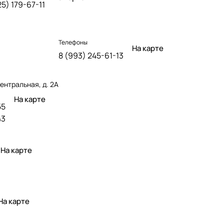
25) 179-67-11
Телефоны
На карте
8 (993) 245-61-13
ентральная, д. 2А
На карте
55
43
На карте
На карте