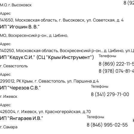
8 (9
М.О. г. Высоковск
Адрес
141650, Московская область, г. Высоковск, ул. Советская, д. 4
ИП "Игошин В. В."
МО., Воскресенсикй р-он., д. Цибино,
Адрес
140250, Московская область, Воскресенсикй р-он., д. Цибино, ул.Ц
Телефоны
ИП "Кедук С.И." (СЦ "Крым Инструмент")
8 (869) 222-11-
г. Севастополь
8 (978) 074-81-
Адрес
299012, РК Крым, г. Севастополь, ул. Паршина д.4
Телефоны
ИП "Черезов С.В."
8 (341) 279-71-00
г. Ижевск
Адрес
426004, г. Ижевск, ул. Красногеройская, д.70
Телефоны
ИП "Янгараев И.В."
8 (846) 995-02-55
г. Самара