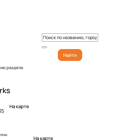
Найти
нию раздела.
rks
На карте
35
фоны
На карте