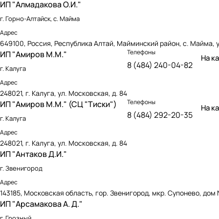
ИП "Алмадакова О.И."
г. Горно-Алтайск, с. Майма
Адрес
649100, Россия, Республика Алтай, Майминский район, с. Майма, ул
Телефоны
ИП "Амиров М.М."
На к
8 (484) 240-04-82
г. Калуга
Адрес
248021, г. Калуга, ул. Московская, д. 84
Телефоны
ИП "Амиров М.М." (СЦ "Тиски")
На к
8 (484) 292-20-35
г. Калуга
Адрес
248021, г. Калуга, ул. Московская, д. 84
ИП "Антаков Д.И."
г. Звенигород
Адрес
143185, Московская область, гор. Звенигород, мкр. Супонево, дом 
ИП "Арсамакова А. Д."
г. Грозный