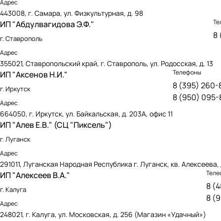
Адрес
443008, г. Самара, ул. Физкультурная, д. 98
Те
ИП "Абдулвагидова Э.Ф."
8 
г. Ставрополь
Адрес
355021, Ставропольский край, г. Ставрополь, ул. Родосская, д. 13
Телефоны
ИП "Аксенов Н.И."
8 (395) 260-
г. Иркутск
8 (950) 095-
Адрес
664050, г. Иркутск, ул. Байкальская, д. 203А, офис 11
ИП "Алев Е.В." (СЦ "Пиксель")
г. Луганск
Адрес
291011, Луганская Народная Республика г. Луганск, кв. Алексеева, 
Теле
ИП "Алексеев В.А."
8 (
г. Калуга
8 (
Адрес
248021, г. Калуга, ул. Московская, д. 256 (Магазин «Удачный»)