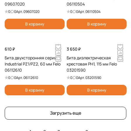
09607020
06110504
0
0
Арт.
09607020
0
0
Арт.
06110504
В корзину
В корзину
610 ₽
3 650 ₽
Бита двухсторонняя серия
Бита диэлектрическая
Industrial PZ1/PZ2, 60 мм Felo
крестовая PH1, 115 мм Felo
06112610
03201590
0
0
Арт.
06112610
0
0
Арт.
03201590
В корзину
В корзину
Загрузить еще