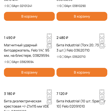
н
е
и
и
0
0
Арт.
02101241
0
0
Арт.
03810290
н
с
е
т
и
к
б
ы
В корзину
В корзину
е
и
и
е
т
ы
1 490 ₽
2 480 ₽
Магнитный ударный
Бита Industrial (Torx 20; 73 мм;
битодержатель, Felo 1/4", 95
3 шт.) Felo 03620710
мм, на блистере, 03829594
0
0
Арт.
03620710
0
0
Арт.
03829594
В корзину
В корзину
3 180 ₽
7 120 ₽
Бита диэлектрическая
Бита Industrial (10 шт; Spanner
крестовая +/-Z1x115 мм VDE
10) Felo 02091010