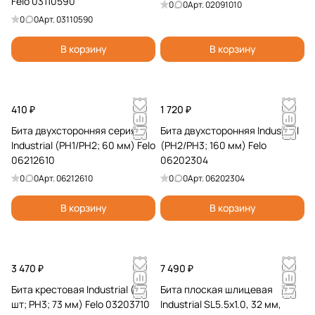
Felo 03110590
0
0
Арт.
02091010
0
0
Арт.
03110590
В корзину
В корзину
410 ₽
1 720 ₽
Бита двухсторонняя серия
Бита двухсторонняя Industrial
Industrial (PH1/PH2; 60 мм) Felo
(PH2/PH3; 160 мм) Felo
06212610
06202304
0
0
Арт.
06212610
0
0
Арт.
06202304
В корзину
В корзину
3 470 ₽
7 490 ₽
Бита крестовая Industrial (5
Бита плоская шлицевая
шт; PH3; 73 мм) Felo 03203710
Industrial SL5.5x1.0, 32 мм,