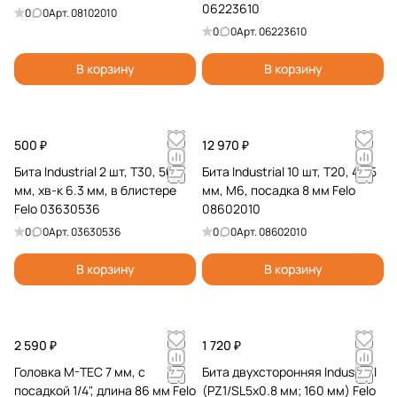
06223610
0
0
Арт.
08102010
0
0
Арт.
06223610
В корзину
В корзину
500 ₽
12 970 ₽
Бита Industrial 2 шт, T30, 50
Бита Industrial 10 шт, T20, 44.5
мм, хв-к 6.3 мм, в блистере
мм, M6, посадка 8 мм Felo
Felo 03630536
08602010
0
0
Арт.
03630536
0
0
Арт.
08602010
В корзину
В корзину
2 590 ₽
1 720 ₽
Головка M-TEC 7 мм, с
Бита двухсторонняя Industrial
посадкой 1/4", длина 86 мм Felo
(PZ1/SL5x0.8 мм; 160 мм) Felo