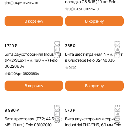
посадка С8 5/16", 10 шт Felo
0
0
Арт.
03203710
07052410
0
0
Арт.
07052410
В корзину
В корзину
1 720 ₽
365 ₽
Бита двухсторонняя Industrial
Бита шестигранная 4 мм, 2 шт
(PH2/SL6x1 мм; 160 мм) Felo
в блистере Felo 02440036
06220604
0
0
0
0
Арт.
06220604
В корзину
В корзину
9 990 ₽
570 ₽
Бита крестовая (PZ2; 44.5 мм;
Бита двухсторонняя серия
M5; 10 шт.) Felo 08102010
Industrial PH2/PH3, 60 мм Felo