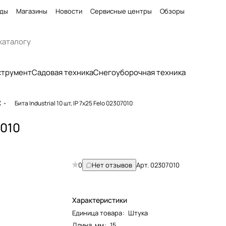
ды
Магазины
Новости
Сервисные центры
Обзоры
струмент
Садовая техника
Снегоуборочная техника
X
Бита Industrial 10 шт, IP 7x25 Felo 02307010
7010
0
Нет отзывов
Арт.
02307010
Характеристики
Единица товара
:
Штука
Длина, мм
:
15