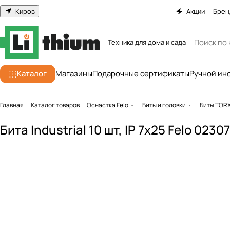
Киров
Акции
Брен
Техника для дома и сада
Каталог
Магазины
Подарочные сертификаты
Ручной ин
Главная
Каталог товаров
Оснастка Felo
Биты и головки
Биты TOR
Бита Industrial 10 шт, IP 7x25 Felo 0230