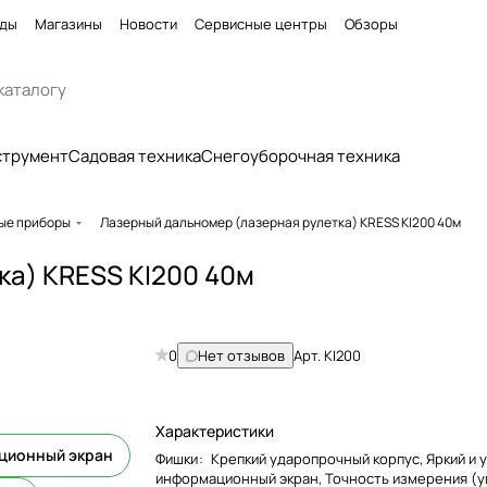
ды
Магазины
Новости
Сервисные центры
Обзоры
струмент
Садовая техника
Снегоуборочная техника
ые приборы
Лазерный дальномер (лазерная рулетка) KRESS KI200 40м
ка) KRESS KI200 40м
0
Нет отзывов
Арт.
KI200
Характеристики
ционный экран
Фишки
:
Крепкий ударопрочный корпус, Яркий и
информационный экран, Точность измерения (уго