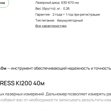
 нм
Лазерный диод: 630-670 нм
Вес (брутто), кг
:
0.26
Гарантия
:
2 года + 1 год при регистрации
Тип питания
:
Аккумуляторный
Все характеристики
40м
— инструмент обеспечивающий надежность и точность
RESS KI200 40м
х лазерных измерений. Дальномер позволяет измерять расс
ий избавит вас от необходимости записывать результаты из
 вывод точных данных измерений. KRESS KI202 оснащен за