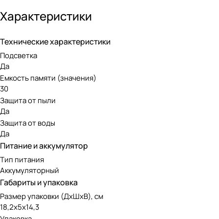
благодаря чему им можно работать во время мелкого дожд
Характеристики
устройства простым и удобным в использовании. Яркий и 
солнечную погоду, так и при условиях недостаточной осве
Технические характеристики
Подсветка
Да
Емкость памяти (значения)
30
Защита от пыли
Да
Защита от воды
Да
Питание и аккумулятор
Тип питания
Аккумуляторный
Габариты и упаковка
Размер упаковки (ДxШxВ), см
18,2x5x14,3
Упаковка