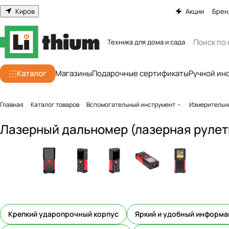
Киров
Акции
Брен
Техника для дома и сада
Каталог
Магазины
Подарочные сертификаты
Ручной ин
Главная
Каталог товаров
Вспомогательный инструмент
Измерительн
Лазерный дальномер (лазерная рулет
Крепкий ударопрочный корпус
Яркий и удобный информа