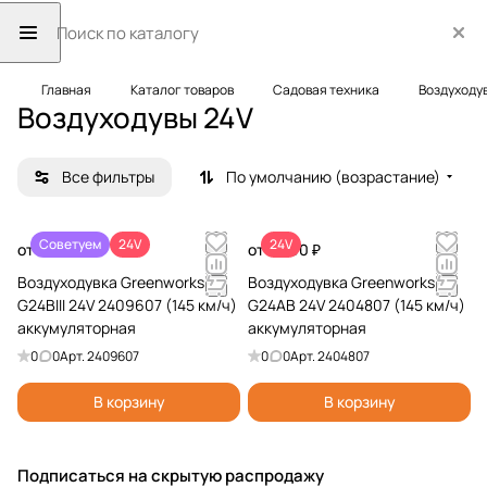
Главная
Каталог товаров
Садовая техника
Воздуходу
Воздуходувы 24V
Все фильтры
По умолчанию (возрастание)
Советуем
24V
24V
от 5 990 ₽
от 4 990 ₽
Воздуходувка Greenworks
Воздуходувка Greenworks
G24BIII 24V 2409607 (145 км/ч)
G24AB 24V 2404807 (145 км/ч)
аккумуляторная
аккумуляторная
0
0
Арт.
2409607
0
0
Арт.
2404807
В корзину
В корзину
Подписаться
на скрытую распродажу