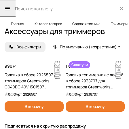
Главная
Каталог товаров
Садовая техника
Триммеры
Аксессуары для триммеров
Все фильтры
По умолчанию (возрастание)
Советуем
990 ₽
1 690 ₽
Головка в сборе 2926507 для
Головка триммерная с леской
триммеров Greenworks
в сборе 2938707 для
GD40BC 40V 1301507,
триммеров Greenworks
GD40BCB 40V 2105707,
GD60LT 60V 2108307,
0
0
Арт.
2926507
0
0
Арт.
2938707
GST1246 1200W Deluxe 1301807
GD60BCB 60V 2108407
В корзину
В корзину
Подписаться
на скрытую распродажу