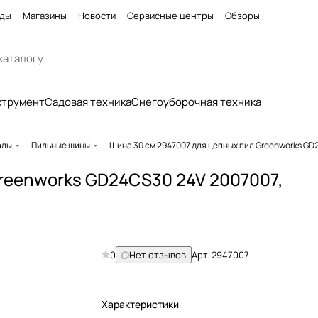
ды
Магазины
Новости
Сервисные центры
Обзоры
струмент
Садовая техника
Снегоуборочная техника
алы
Пильные шины
Шина 30 см 2947007 для цепных пил Greenworks GD2
Greenworks GD24CS30 24V 2007007,
0
Нет отзывов
Арт.
2947007
Характеристики