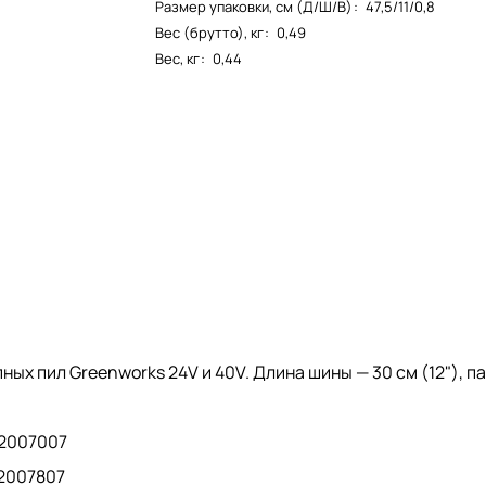
Размер упаковки, см (Д/Ш/В)
:
47,5/11/0,8
Вес (брутто), кг
:
0,49
Вес, кг
:
0,44
х пил Greenworks 24V и 40V. Длина шины — 30 см (12"), паз
 2007007
 2007807