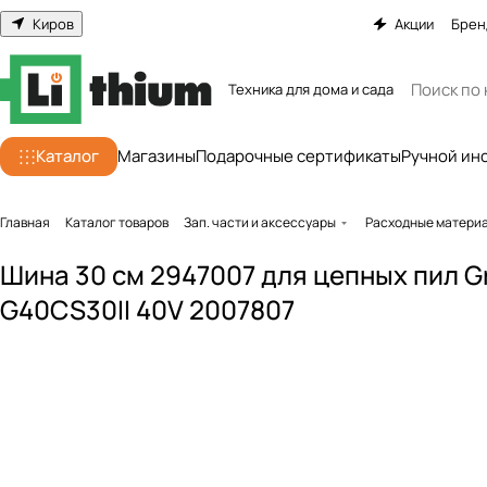
Киров
Акции
Брен
Техника для дома и сада
Каталог
Магазины
Подарочные сертификаты
Ручной ин
Главная
Каталог товаров
Зап. части и аксессуары
Расходные матери
Шина 30 см 2947007 для цепных пил 
G40CS30II 40V 2007807