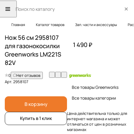
Главная
Каталог товаров
Зап. части и аксессуары
Рас
Нож 56 см 2958107
1 490 ₽
для газонокосилки
Greenworks LM221S
82V
0
Нет отзывов
Арт.
2958107
Все товары Greenworks
Все товары категории
В корзину
Цена действительна только для
Купить в 1 клик
интернет-магазина и может
отличаться от цен в розничных
магазинах