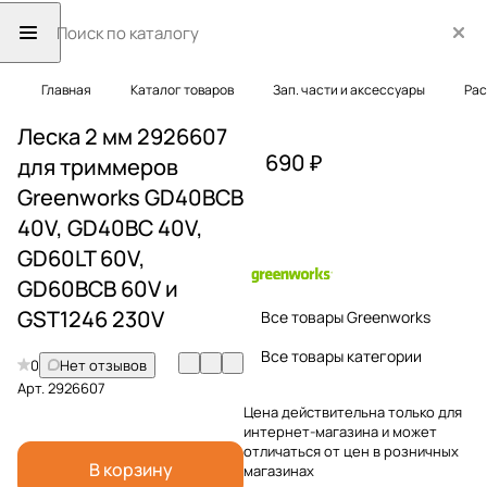
Главная
Каталог товаров
Зап. части и аксессуары
Рас
Леска 2 мм 2926607
690 ₽
для триммеров
Greenworks GD40BCB
40V, GD40BC 40V,
GD60LT 60V,
GD60BCB 60V и
GST1246 230V
Все товары Greenworks
Все товары категории
0
Нет отзывов
Арт.
2926607
Цена действительна только для
интернет-магазина и может
отличаться от цен в розничных
В корзину
магазинах