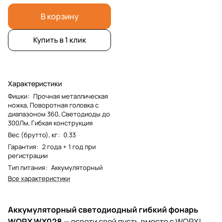
В корзину
Купить в 1 клик
Характеристики
Фишки
:
Прочная металлическая
ножка, Поворотная головка с
диапазоном 360, Светодиоды до
300Лм, Гибкая конструкция
Вес (брутто), кг
:
0.33
Гарантия
:
2 года + 1 год при
регистрации
Тип питания
:
Аккумуляторный
Все характеристики
Аккумуляторный светодиодный гибкий фонарь
WORX WX028
— освети свой пусть вместе с WORX!