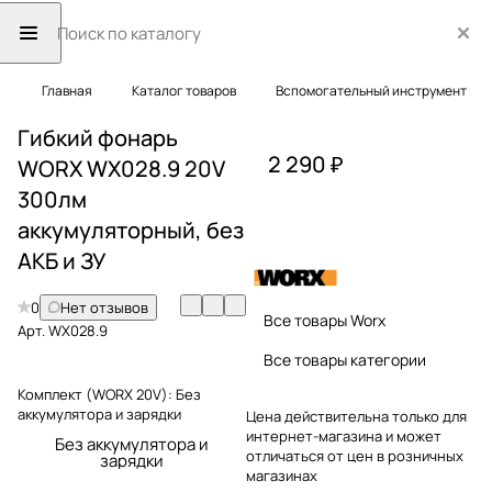
Главная
Каталог товаров
Вспомогательный инструмент
Гибкий фонарь
2 290 ₽
WORX WX028.9 20V
300лм
аккумуляторный, без
АКБ и ЗУ
0
Нет отзывов
Все товары Worx
Арт.
WX028.9
Все товары категории
Комплект (WORX 20V):
Без
аккумулятора и зарядки
Цена действительна только для
интернет-магазина и может
Без аккумулятора и
отличаться от цен в розничных
зарядки
магазинах