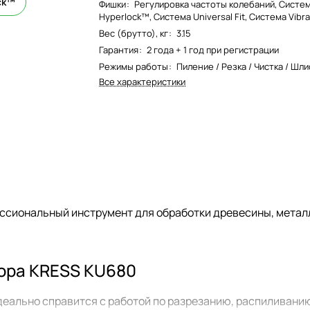
ck™
Фишки
:
Регулировка частоты колебаний, Систе
Hyperlock™, Система Universal Fit, Система Vibr
Вес (брутто), кг
:
3.15
Гарантия
:
2 года + 1 год при регистрации
Режимы работы
:
Пиление / Резка / Чистка / Шл
Все характеристики
ссиональный инструмент для обработки древесины, металла
ора KRESS KU680
еально справится с работой по разрезанию, распиливани