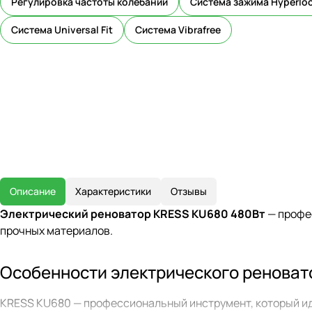
Регулировка частоты колебаний
Система зажима Hyperlo
Система Universal Fit
Система Vibrafree
Описание
Характеристики
Отзывы
Электрический реноватор KRESS KU680 480Вт
— профе
прочных материалов.
Особенности электрического реноват
KRESS KU680 — профессиональный инструмент, который ид