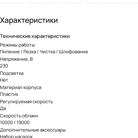
полировке, срезанию и др. Скорость этого многофункцион
крепкие материалы, как металл. Функция регулировки уров
Характеристики
1,7 кг не даст руке устать даже на протяжении долгого врем
Система Hyperlock позволяет менять насадки без инструм
Технические характеристики
просто поверните специальный рычаг и зажмите его одной 
Режимы работы
Вентиляционная рамка поможет защитить устройство от мел
Пиление / Резка / Чистка / Шлифование
использовать с инструментами разных производителей.
Напряжение, В
230
KRESS KU680 работает от сети 220V.
Подсветка
Нет
Материал корпуса
Пластик
Регулируемая скорость
Да
Скорость об/мин
10000 / 19000
Дополнительные аксессуары
Набор насадок