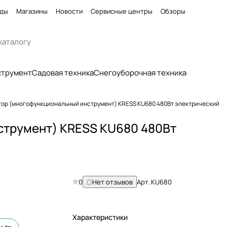
ды
Магазины
Новости
Сервисные центры
Обзоры
струмент
Садовая техника
Снегоуборочная техника
тор (многофункциональный инструмент) KRESS KU680 480Вт электрический
струмент) KRESS KU680 480Вт
0
Нет отзывов
Арт.
KU680
Характеристики