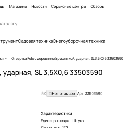
ды
Магазины
Новости
Сервисные центры
Обзоры
струмент
Садовая техника
Снегоуборочная техника
тки
Отвертка Felo с деревянной рукояткой, ударная, SL 3,5Х0,6 33503590
, ударная, SL 3,5Х0,6 33503590
0
Нет отзывов
Арт.
33503590
Характеристики
Единица товара
:
Штука
Длина, мм
:
170