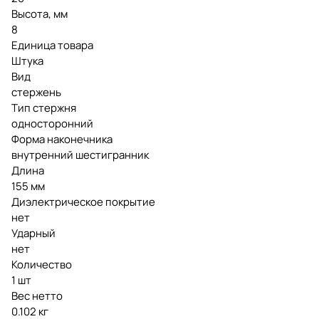
Высота, мм
8
Единица товара
Штука
Вид
стержень
Тип стержня
односторонний
Форма наконечника
внутренний шестигранник
Длина
155 мм
Диэлектрическое покрытие
нет
Ударный
нет
Количество
1 шт
Вес нетто
0.102 кг