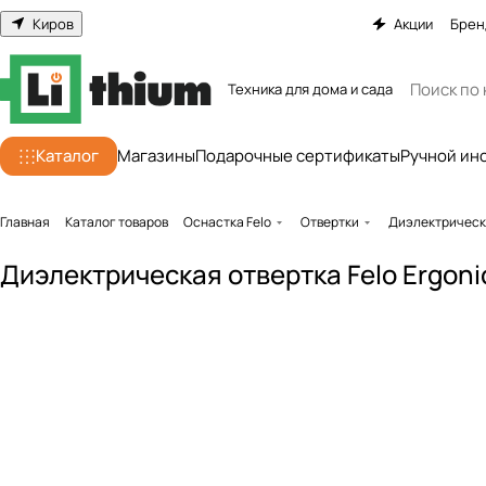
Киров
Акции
Брен
Техника для дома и сада
Каталог
Магазины
Подарочные сертификаты
Ручной ин
Главная
Каталог товаров
Оснастка Felo
Отвертки
Диэлектрическ
Диэлектрическая отвертка Felo Ergoni