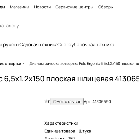
ды
Магазины
Новости
Сервисные центры
Обзоры
струмент
Садовая техника
Снегоуборочная техника
ие отвертки
Диэлектрическая отвертка Felo Ergonic 6,5х1,2х150 плоская
c 6,5х1,2х150 плоская шлицевая 41306
0
Нет отзывов
Арт.
41306590
Характеристики
Единица товара
:
Штука
Длина, мм
:
250