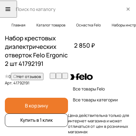
Главная
Каталог товаров
Оснастка Felo
Наборы инст
Набор крестовых
2 850 ₽
диэлектрических
отверток Felo Ergonic
2 шт 41792191
0
Нет отзывов
Арт.
41792191
Все товары Felo
Все товары категории
В корзину
Цена действительна только для
Купить в 1 клик
интернет-магазина и может
отличаться от цен в розничных
магазинах