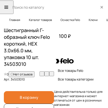
Главная
Каталог товаров
Оснастка Felo
Ключи
Ш
Шестигранный Г-
100 ₽
образный ключ Felo
короткий, HEX
3.0x66.0 мм,
упаковка 10 шт.
34503010
Все товары Felo
0
Нет отзывов
Все товары категории
Арт.
34503010
Цена действительна только для
интернет-магазина и может
В корзину
отличаться от цен в розничных
магазинах