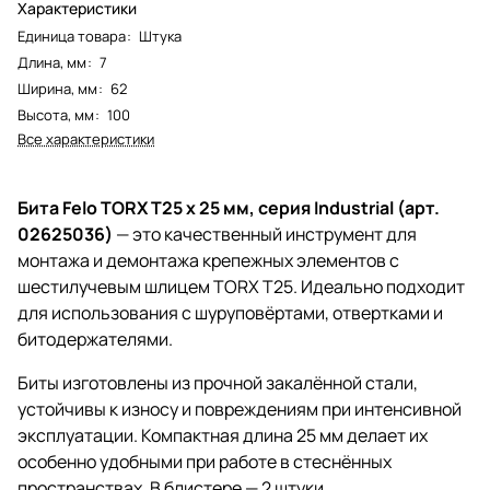
Характеристики
Единица товара
:
Штука
Длина, мм
:
7
Ширина, мм
:
62
Высота, мм
:
100
Все характеристики
Бита Felo TORX T25 x 25 мм, серия Industrial (арт.
02625036)
— это качественный инструмент для
монтажа и демонтажа крепежных элементов с
шестилучевым шлицем TORX T25. Идеально подходит
для использования с шуруповёртами, отвертками и
битодержателями.
Биты изготовлены из прочной закалённой стали,
устойчивы к износу и повреждениям при интенсивной
эксплуатации. Компактная длина 25 мм делает их
особенно удобными при работе в стеснённых
пространствах. В блистере — 2 штуки.