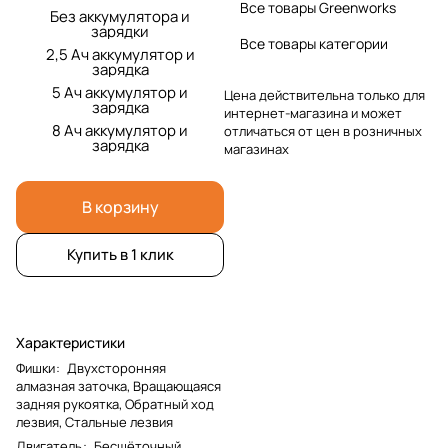
Все товары Greenworks
Без аккумулятора и
зарядки
Все товары категории
2,5 Ач аккумулятор и
зарядка
5 Ач аккумулятор и
Цена действительна только для
зарядка
интернет-магазина и может
8 Ач аккумулятор и
отличаться от цен в розничных
зарядка
магазинах
В корзину
Купить в 1 клик
Характеристики
Фишки
:
Двухсторонняя
алмазная заточка, Вращающаяся
задняя рукоятка, Обратный ход
лезвия, Стальные лезвия
Двигатель
:
Бесщёточный