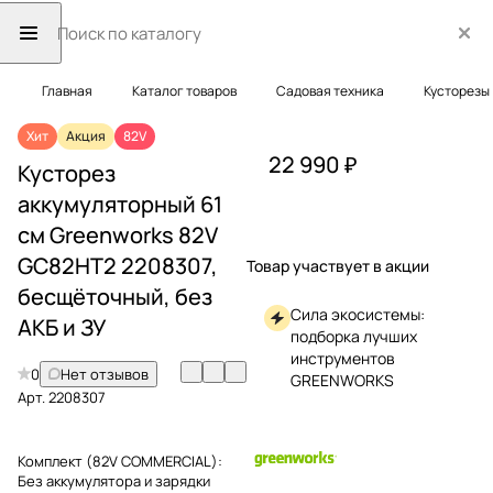
Главная
Каталог товаров
Садовая техника
Кусторезы
Хит
Акция
82V
22 990 ₽
Кусторез
аккумуляторный 61
см Greenworks 82V
GC82HT2 2208307,
Товар участвует в акции
бесщёточный, без
Сила экосистемы:
АКБ и ЗУ
подборка лучших
инструментов
0
Нет отзывов
GREENWORKS
Арт.
2208307
Комплект (82V COMMERCIAL):
Без аккумулятора и зарядки