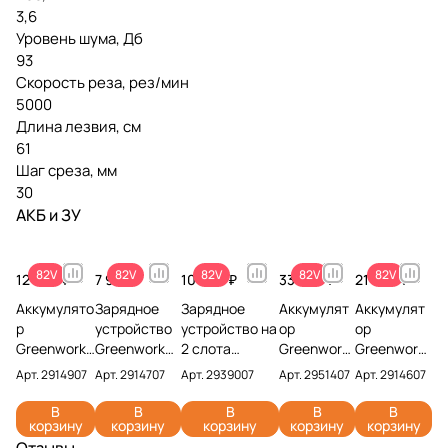
3,6
Уровень шума, Дб
93
Скорость реза, рез/мин
5000
Длина лезвия, см
61
Шаг среза, мм
30
АКБ и ЗУ
82V
82V
82V
82V
82V
12 990 ₽
7 990 ₽
10 990 ₽
33 990 ₽
21 990 ₽
Аккумулято
Зарядное
Зарядное
Аккумулят
Аккумулят
р
устройство
устройство на
ор
ор
Greenworks
Greenworks
2 слота
Greenwork
Greenwork
G82B2 82V
G82C 82V
Greenworks
s G82B8
s G82B5
Арт.
2914907
Арт.
2914707
Арт.
2939007
Арт.
2951407
Арт.
2914607
2914907
2914707 (4
G82C2 82V
82V
82V
(2,5 Ач)
А)
2939007
2951407 (8
2914607 (5
В
В
В
В
В
корзину
корзину
корзину
корзину
корзину
Ач)
Ач)
Отзывы